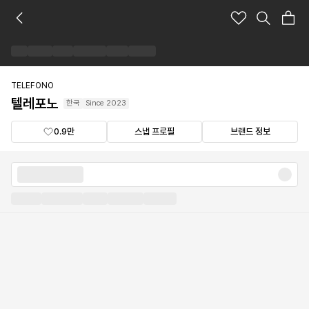
텔
레
포
노
브
랜
TELEFONO
드
텔레포노
한국
Since
2023
숍
0.9만
스냅 프로필
브랜드 정보