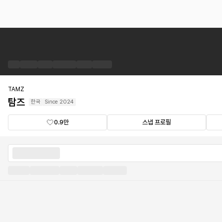
탐
즈
브
랜
드
숍
TAMZ
탐즈
한국
Since
2024
0.9만
스냅 프로필