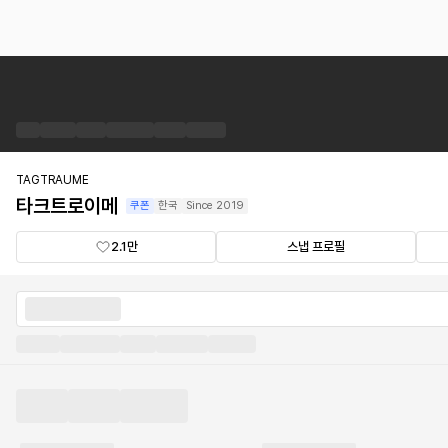
타
크
트
로
이
메
TAGTRAUME
브
타크트로이메
쿠폰
한국
Since
2019
랜
드
2.1만
스냅 프로필
숍