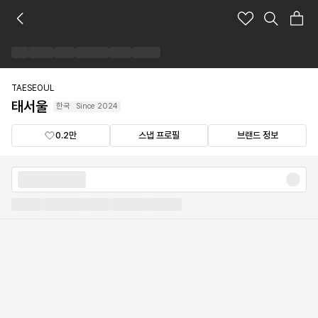
태
서
울
브
랜
드
TAESEOUL
숍
태서울
한국
Since
2024
0.2만
스냅 프로필
브랜드 정보