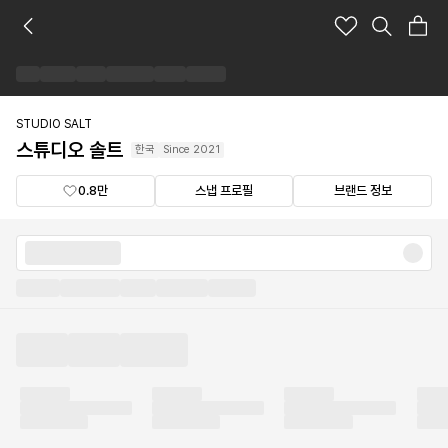
스
튜
디
오
솔
트
STUDIO SALT
브
스튜디오 솔트
한국
Since
2021
랜
드
0.8만
스냅 프로필
브랜드 정보
숍