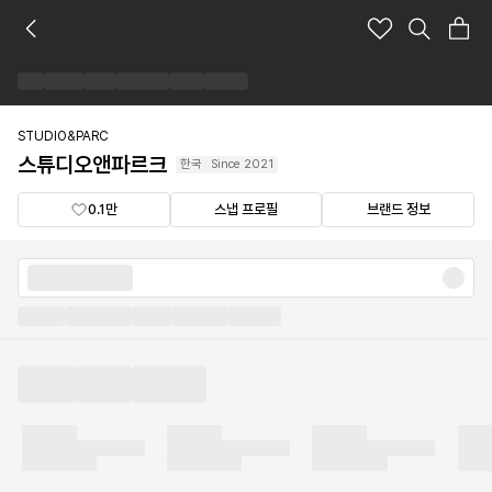
스
튜
디
오
앤
파
STUDIO&PARC
르
스튜디오앤파르크
한국
Since
2021
크
브
0.1만
스냅 프로필
브랜드 정보
랜
드
숍