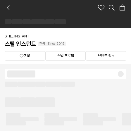
스
틸
인
스
턴
트
STILL INSTANT
브
스틸 인스턴트
한국
Since
2019
랜
드
718
스냅 프로필
브랜드 정보
숍