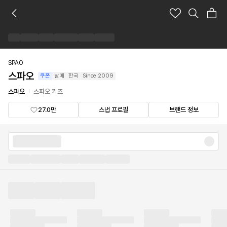
스
파
오
브
랜
드
SPAO
숍
스파오
쿠폰
발매
한국
Since
2009
스파오
스파오 키즈
27.0만
스냅 프로필
브랜드 정보