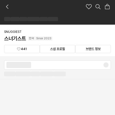
스
너
기
스
트
브
SNUGGIEST
랜
스너기스트
한국
Since
2023
드
숍
441
스냅 프로필
브랜드 정보