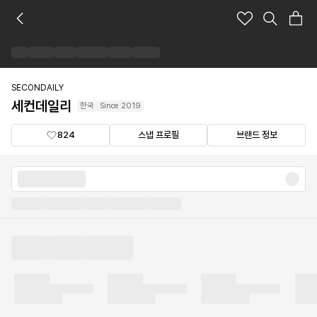
세
컨
데
일
리
브
SECONDAILY
랜
세컨데일리
한국
Since
2019
드
숍
824
스냅 프로필
브랜드 정보