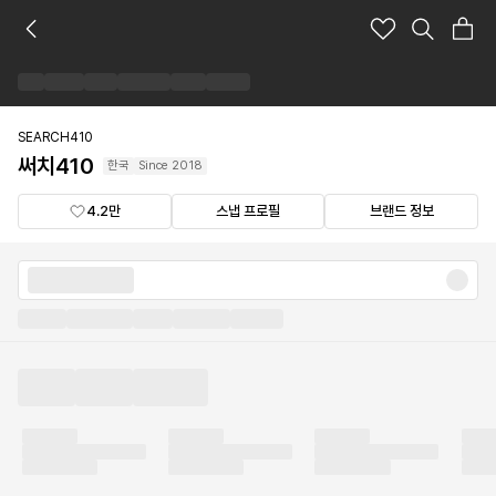
써
치
410
브
랜
드
SEARCH410
숍
써치410
한국
Since
2018
4.2만
스냅 프로필
브랜드 정보