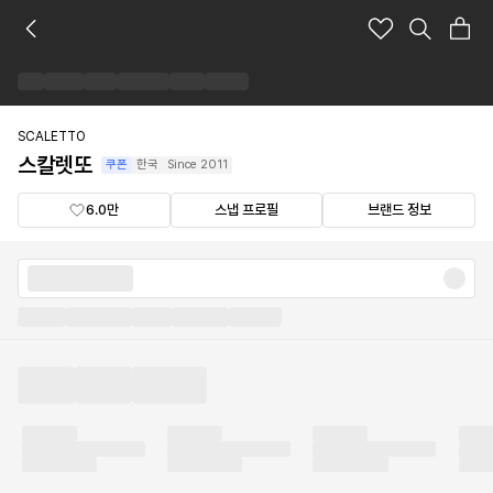
스
칼
렛
또
브
랜
SCALETTO
드
스칼렛또
쿠폰
한국
Since
2011
숍
6.0만
스냅 프로필
브랜드 정보