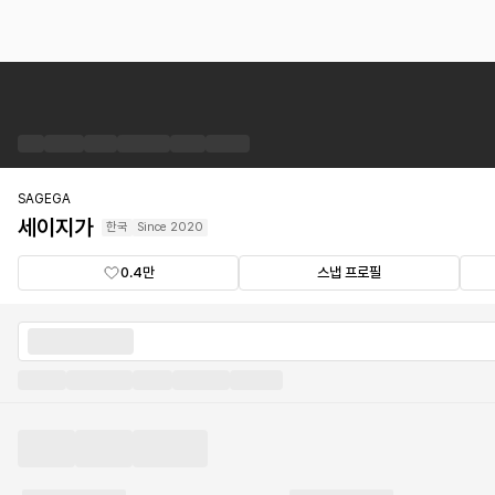
세
이
지
가
브
랜
SAGEGA
드
세이지가
한국
Since
2020
숍
0.4만
스냅 프로필