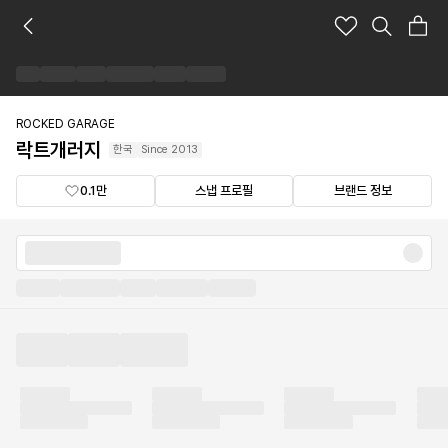
락
트
개
러
지
브
ROCKED GARAGE
랜
락트개러지
한국
Since
2013
드
숍
0.1만
스냅 프로필
브랜드 정보