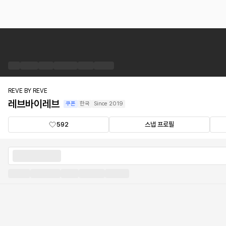
레
브
바
이
레
브
REVE BY REVE
브
레브바이레브
쿠폰
한국
Since
2019
랜
드
592
스냅 프로필
숍