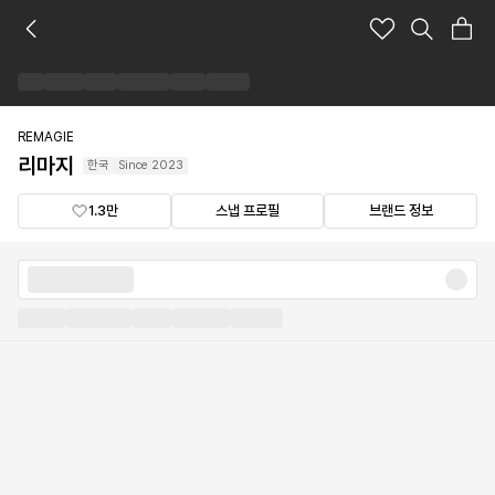
리
마
지
브
랜
드
REMAGIE
숍
리마지
한국
Since
2023
1.3만
스냅 프로필
브랜드 정보