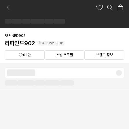
리
파
인
드
902
브
REFINED902
랜
리파인드902
한국
Since
2018
드
숍
0.1만
스냅 프로필
브랜드 정보