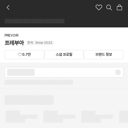
프
레
부
아
브
랜
PREVOIR
드
프레부아
한국
Since
2022
숍
0.7만
스냅 프로필
브랜드 정보