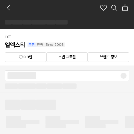
엘
엑
스
티
브
랜
LXT
드
엘엑스티
쿠폰
한국
Since
2006
숍
3.3만
스냅 프로필
브랜드 정보