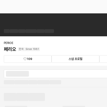
페
리
오
브
랜
드
PERIOE
숍
페리오
한국
Since
1981
109
스냅 프로필