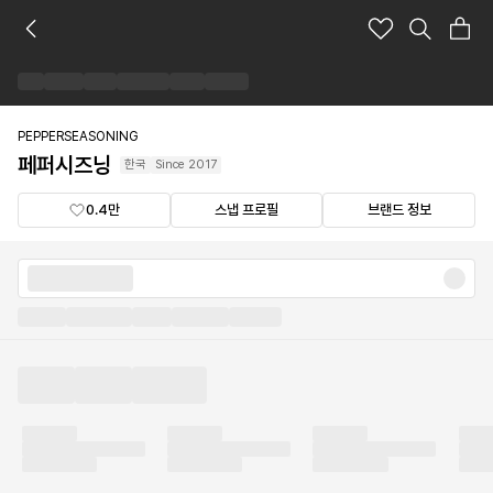
페
퍼
시
즈
닝
브
PEPPERSEASONING
랜
페퍼시즈닝
한국
Since
2017
드
숍
0.4만
스냅 프로필
브랜드 정보