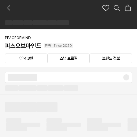
피
스
오
브
마
인
PEACEOFMIND
드
피스오브마인드
한국
Since
2020
브
랜
4.3만
스냅 프로필
브랜드 정보
드
숍