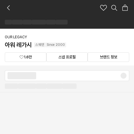
아
워
레
가
시
브
OUR LEGACY
랜
아워 레가시
스웨덴
Since
2000
드
숍
1.6만
스냅 프로필
브랜드 정보