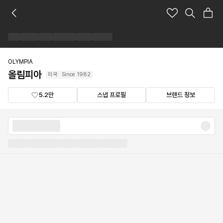
올
림
피
아
브
랜
OLYMPIA
드
올림피아
미국
Since
1982
숍
5.2만
스냅 프로필
브랜드 정보