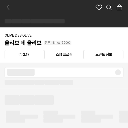
올
리
브
데
올
리
OLIVE DES OLIVE
브
올리브 데 올리브
한국
Since
2000
브
랜
2.1만
스냅 프로필
브랜드 정보
드
숍