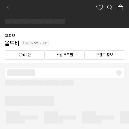
올
드
비
브
랜
드
OLDBE
숍
올드비
한국
Since
2018
0.1만
스냅 프로필
브랜드 정보