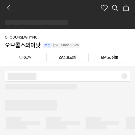
오
브
콜
스
와
이
OFCOURSEWHYNOT
낫
오브콜스와이낫
쿠폰
한국
Since
2024
브
랜
0.7만
스냅 프로필
브랜드 정보
드
숍