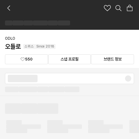
오
들
로
브
랜
드
ODLO
숍
오들로
스위스
Since
2018
550
스냅 프로필
브랜드 정보