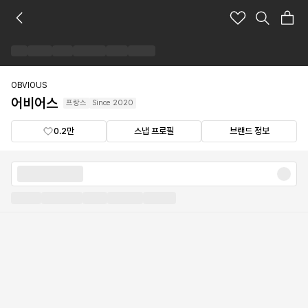
어
비
어
스
브
랜
OBVIOUS
드
어비어스
프랑스
Since
2020
숍
0.2만
스냅 프로필
브랜드 정보