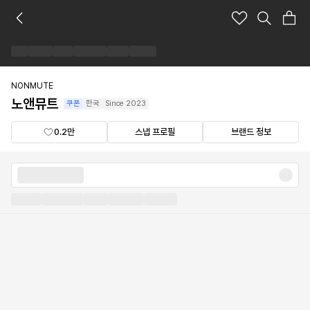
노
앤
뮤
트
브
랜
NONMUTE
드
노앤뮤트
쿠폰
한국
Since
2023
숍
0.2만
스냅 프로필
브랜드 정보