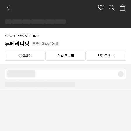
뉴
베
리
니
팅
브
NEWBERRYKNITTING
랜
뉴베리니팅
미국
Since
1946
드
숍
0.3만
스냅 프로필
브랜드 정보