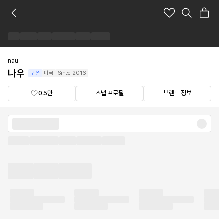
나
우
브
랜
드
숍
nau
나우
쿠폰
미국
Since
2016
0.5만
스냅 프로필
브랜드 정보