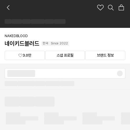
네
이
키
드
블
러
NAKEDBLOOD
드
네이키드블러드
한국
Since
2022
브
랜
3.0만
스냅 프로필
브랜드 정보
드
숍