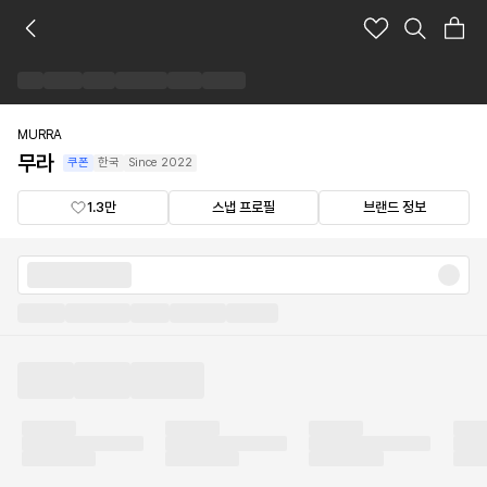
무
라
브
랜
드
숍
MURRA
무라
쿠폰
한국
Since
2022
1.3만
스냅 프로필
브랜드 정보