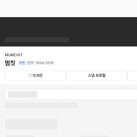
멈
칫
브
랜
드
숍
MUMCHIT
멈칫
쿠폰
한국
Since
2014
0.5만
스냅 프로필