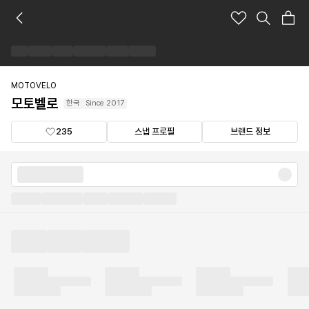
모
토
벨
로
브
랜
MOTOVELO
드
모토벨로
한국
Since
2017
숍
235
스냅 프로필
브랜드 정보