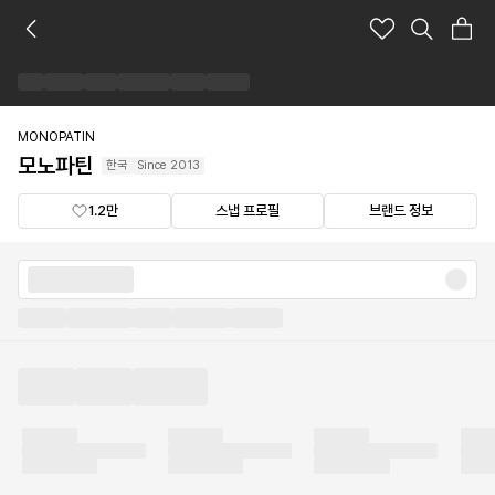
모
노
파
틴
브
랜
MONOPATIN
드
모노파틴
한국
Since
2013
숍
1.2만
스냅 프로필
브랜드 정보