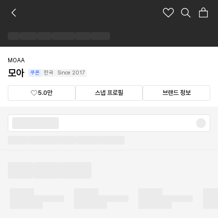
모
아
브
랜
드
숍
MOAA
모아
쿠폰
한국
Since
2017
5.0만
스냅 프로필
브랜드 정보