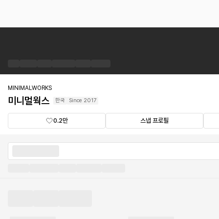
미
니
멀
웍
스
브
MINIMALWORKS
랜
미니멀웍스
한국
Since
2017
드
숍
0.2만
스냅 프로필