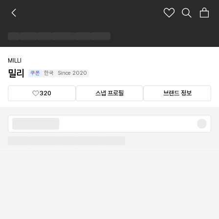
밀
리
브
랜
드
숍
MILLI
밀리
쿠폰
한국
Since
2020
320
스냅 프로필
브랜드 정보