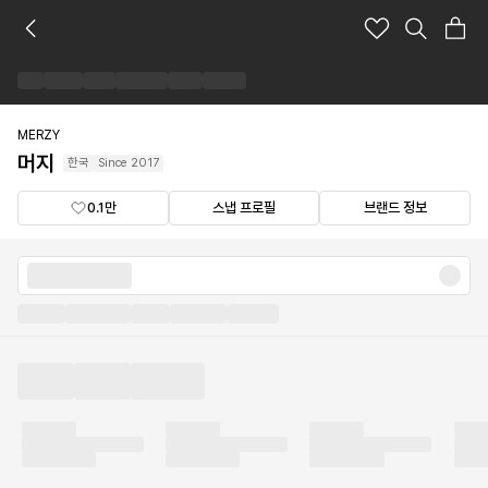
머
지
브
랜
드
숍
MERZY
머지
한국
Since
2017
0.1만
스냅 프로필
브랜드 정보