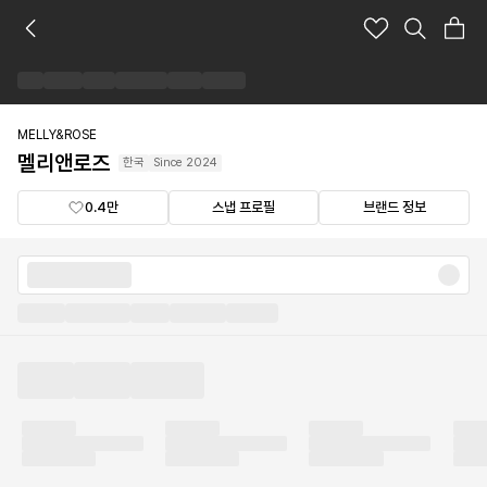
멜
리
앤
로
즈
브
MELLY&ROSE
랜
멜리앤로즈
한국
Since
2024
드
숍
0.4만
스냅 프로필
브랜드 정보