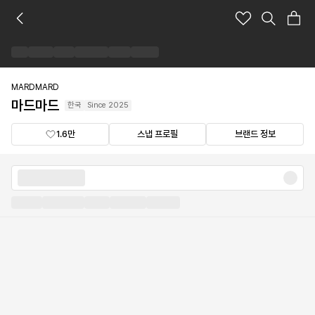
마
드
마
드
브
랜
MARDMARD
드
마드마드
한국
Since
2025
숍
1.6만
스냅 프로필
브랜드 정보