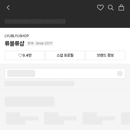
류
블
류
샵
브
랜
LYUBLYUSHOP
드
류블류샵
한국
Since
2017
숍
0.4만
스냅 프로필
브랜드 정보