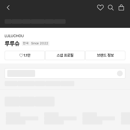
루
루
슈
브
랜
드
LULUCHOU
숍
루루슈
한국
Since
2022
1.1만
스냅 프로필
브랜드 정보