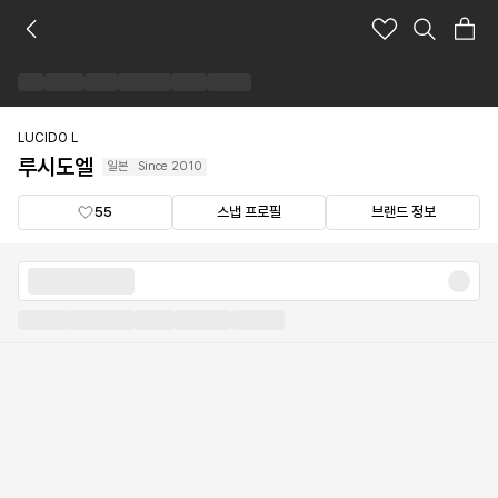
루
시
도
엘
브
랜
LUCIDO L
드
루시도엘
일본
Since
2010
숍
55
스냅 프로필
브랜드 정보