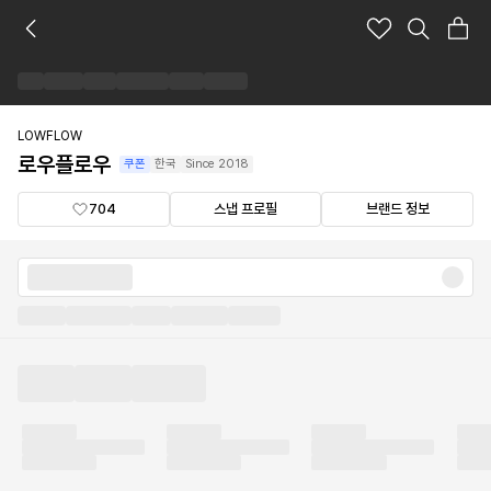
로
우
플
로
우
브
LOWFLOW
랜
로우플로우
쿠폰
한국
Since
2018
드
숍
704
스냅 프로필
브랜드 정보