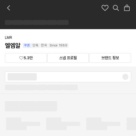
엘
엠
알
브
랜
드
LMR
숍
엘엠알
쿠폰
단독
한국
Since
1989
5.3만
스냅 프로필
브랜드 정보