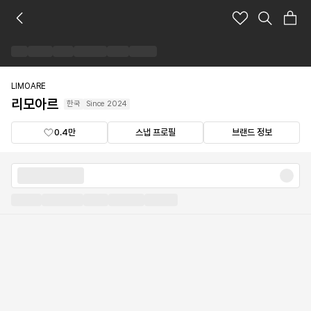
리
모
아
르
브
랜
LIMOARE
드
리모아르
한국
Since
2024
숍
0.4만
스냅 프로필
브랜드 정보