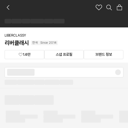
리
버
클
래
시
브
LIBERCLASSY
랜
리버클래시
한국
Since
2014
드
숍
1.6만
스냅 프로필
브랜드 정보